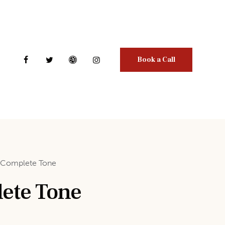
Book a Call
Complete Tone
ete Tone