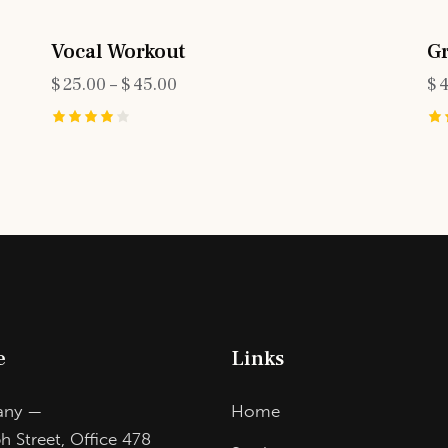
Vocal Workout
G
$
25.00
–
$
45.00
$
Rated
Ra
4.00
5.
out of 5
ou
e
Links
any —
Home
h Street, Office 478