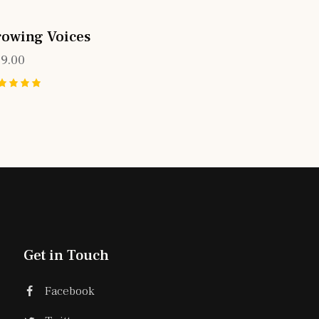
rowing Voices
49.00
ted
00
t of 5
Get in Touch
Facebook