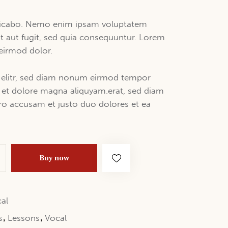
plicabo. Nemo enim ipsam voluptatem
it aut fugit, sed quia consequuntur. Lorem
irmod dolor.
, elitr, sed diam nonum eirmod tempor
e et dolore magna aliquyam.erat, sed diam
ero accusam et justo duo dolores et ea
Buy now
al
,
,
s
Lessons
Vocal