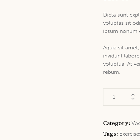
Dicta sunt ex
voluptas sit od
ipsum nonum e
Aquia sit amet
invidunt labor
voluptua. At v
rebum.
Category:
Voc
Tags:
Exercise