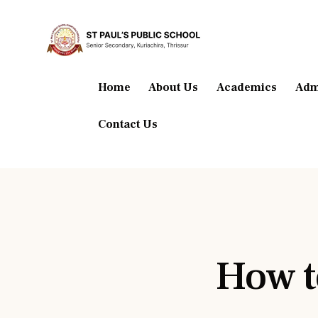
Home
About Us
Academics
Adm
Contact Us
How t