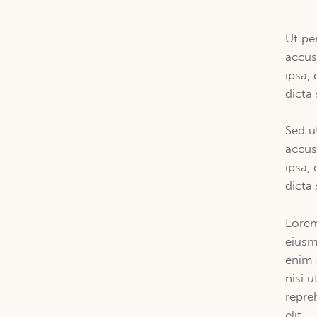
Ut pe
accus
ipsa, 
dicta
Sed u
accus
ipsa, 
dicta
Lorem
eiusm
enim 
nisi 
repre
elit.