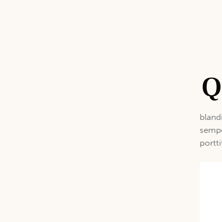
bland
sempe
portt