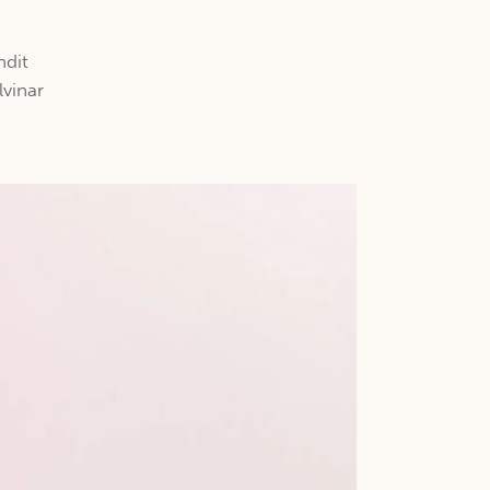
ndit
vinar