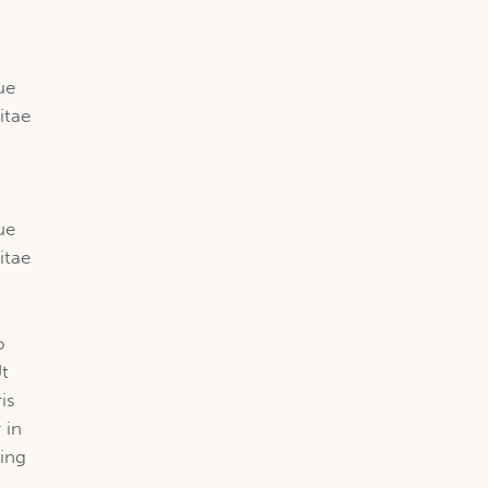
ue
itae
ue
itae
o
Ut
is
 in
cing