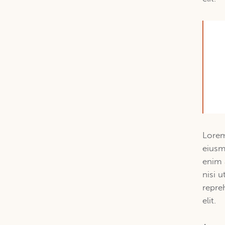
Lorem
eiusm
enim 
nisi 
repre
elit.