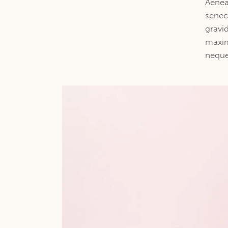
Aenea
senec
gravid
maxim
neque 