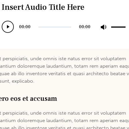
Insert Audio Title Here
Use
Audio
00:00
00:00
Up/Dow
Player
Arrow
keys
to
t perspiciatis, unde omnis iste natus error sit voluptatem
increas
antium doloremque laudantium, totam rem aperiam eaq
or
quae ab illo inventore veritatis et quasi architecto beatae v
decreas
 sunt, explicabo.
volume.
ero eos et accusam
t perspiciatis, unde omnis iste natus error sit voluptatem
antium doloremque laudantium, totam rem aperiam eaq
quae ab illo inventore veritatis et quasi architecto beatae v